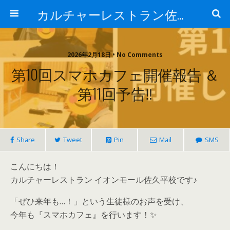
カルチャーレストラン佐久平校
2026年2月18日 • No Comments
第10回スマホカフェ開催報告 ＆
第11回予告‼
Share
Tweet
Pin
Mail
SMS
こんにちは！
カルチャーレストラン イオンモール佐久平校です♪
「ぜひ来年も…！」という生徒様のお声を受け、
今年も『スマホカフェ』を行います！✨